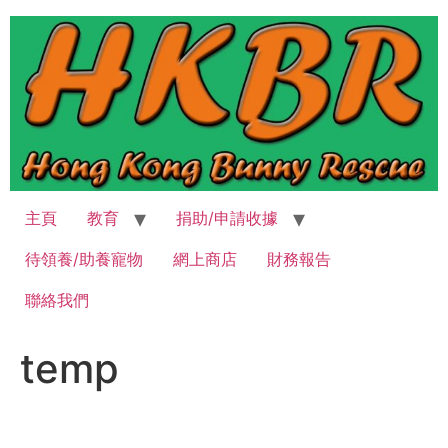
跳
至
主
要
內
容
主頁
教育
捐助/申請收據
待領養/助養寵物
網上商店
財務報告
聯絡我們
temp