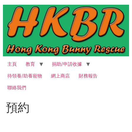
跳
至
主
要
內
容
主頁
教育
捐助/申請收據
待領養/助養寵物
網上商店
財務報告
聯絡我們
預約