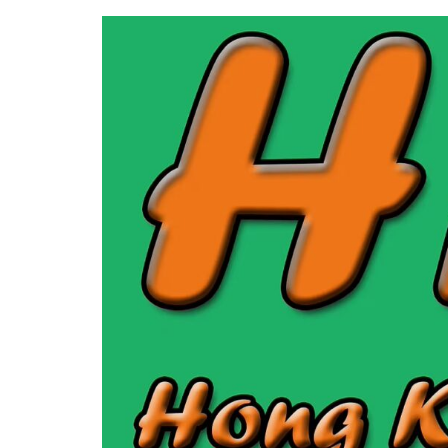
跳
至
主
要
內
容